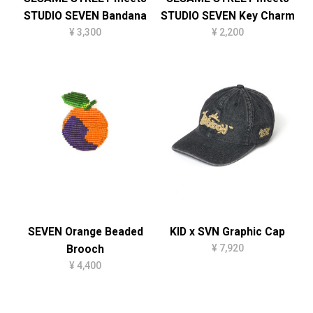
STUDIO SEVEN Bandana
STUDIO SEVEN Key Charm
¥ 3,300
¥ 2,200
SEVEN Orange Beaded
KID x SVN Graphic Cap
¥ 7,920
Brooch
¥ 4,400