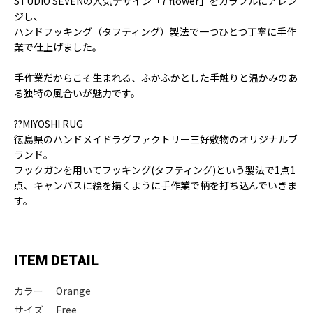
STUDIO SEVENの人気デザイン「7 flower」をカラフルにアレン
ジし、
ハンドフッキング（タフティング）製法で一つひとつ丁寧に手作
業で仕上げました。
手作業だからこそ生まれる、ふかふかとした手触りと温かみのあ
る独特の風合いが魅力です。
??MIYOSHI RUG
徳島県のハンドメイドラグファクトリー三好敷物のオリジナルブ
ランド。
フックガンを用いてフッキング(タフティング)という製法で1点1
点、キャンバスに絵を描くように手作業で柄を打ち込んでいきま
す。
ITEM DETAIL
カラー
Orange
サイズ
Free