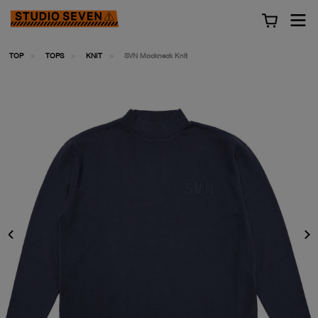
TOP
TOPS
KNIT
SVN Mockneck Knit