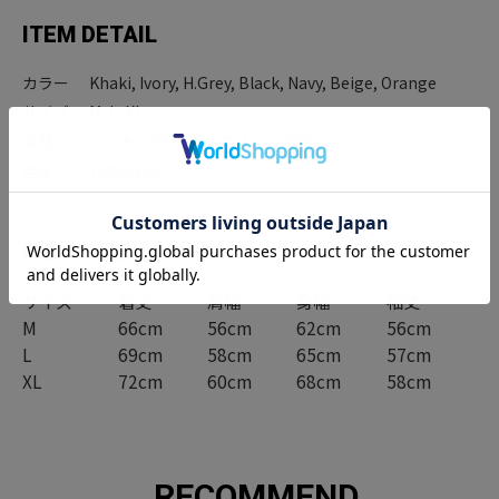
ITEM DETAIL
カラー
Khaki, Ivory, H.Grey, Black, Navy, Beige, Orange
サイズ
M, L, XL
素材
コットン55% ポリエステル45%
品番
70865260
ITEM SIZE
サイズ
着丈
肩幅
身幅
袖丈
M
66cm
56cm
62cm
56cm
L
69cm
58cm
65cm
57cm
XL
72cm
60cm
68cm
58cm
RECOMMEND