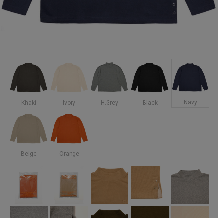
Navy
Khaki
Ivory
H.Grey
Black
Beige
Orange