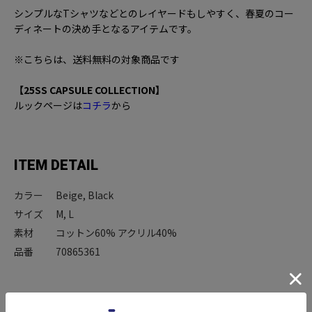
シンプルなTシャツなどとのレイヤードもしやすく、春夏のコー
ディネートの決め手となるアイテムです。
※こちらは、送料無料の対象商品です
【25SS CAPSULE COLLECTION】
ルックページは
コチラ
から
ITEM DETAIL
カラー
Beige, Black
サイズ
M, L
素材
コットン60% アクリル40%
品番
70865361
ITEM SIZE