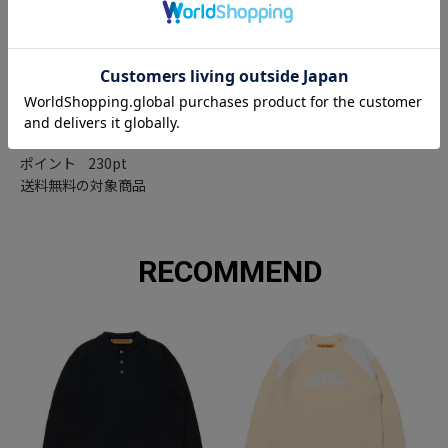
サイズ
着丈
肩幅
身幅
袖丈
M
62cm
45cm
60cm
26cm
L
67cm
49cm
65cm
29cm
SERVICE DETAIL
ポイント 230pt
送料無料の対象商品
RECOMMEND