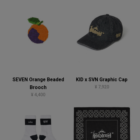
SEVEN Orange Beaded
KID x SVN Graphic Cap
¥ 7,920
Brooch
¥ 4,400