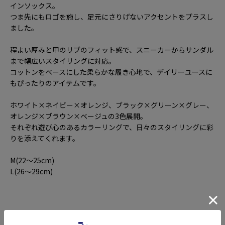
インソックス。
つま先にもロゴを施し、足元にさりげないアクセントをプラスし
ました。
程よい厚みと甲のリブのフィット感で、スニーカーからサンダル
まで幅広いスタイリングに対応。
コットンをベースにした柔らかな履き心地で、デイリーユースに
もぴったりのアイテムです。
ホワイト×ネイビー×オレンジ、ブラック×グリーン×グレー、
オレンジ×ブラウン×ベージュの3色展開。
それぞれ遊び心のあるカラーリングで、日々のスタイリングに彩
りを添えてくれます。
M(22～25cm)
L(26～29cm)
ITEM DETAIL