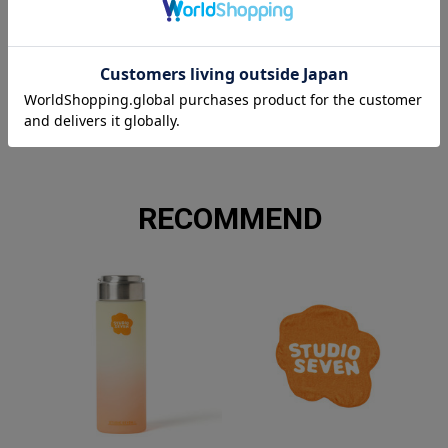
カラー
White, Black, Orange
サイズ
M, L
素材
コットン100％
品番
70865397
RECOMMEND