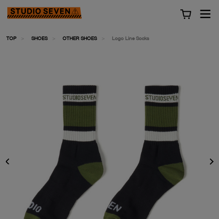
TOP
SHOES
OTHER SHOES
Logo Line Socks