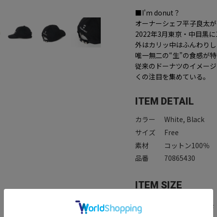
■I'm donut？
オーナーシェフ平子良太が
2022年3月東京・中目黒
外はカリッ中はふんわりし
唯一無二の“生”の食感が
従来のドーナツのイメージ
くの注目を集めている。
ITEM DETAIL
カラー
White, Black
サイズ
Free
素材
コットン100％
品番
70865430
ITEM SIZE
サイズ
高さ