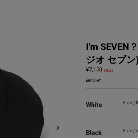
I'm SEVEN？
ジオ セブン
¥7,150
（税込）
65POINT
Free 
White
Free /
Black