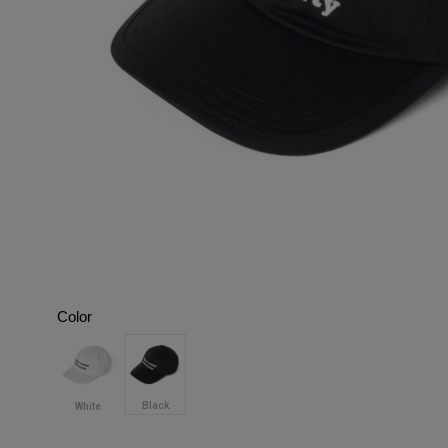
Color
Black
White