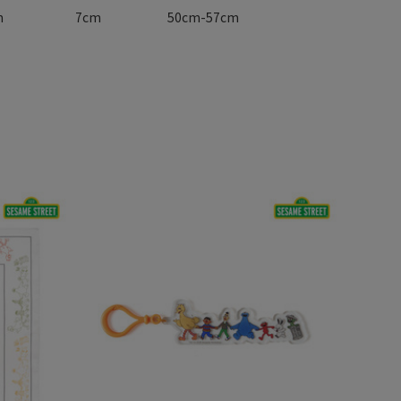
m
7cm
50cm-57cm