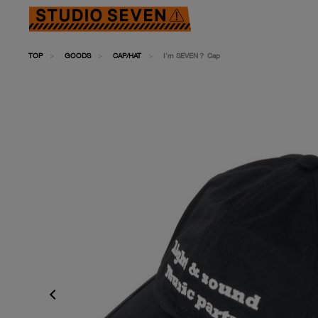
TOP
GOODS
CAP/HAT
I'm SEVEN？ Cap