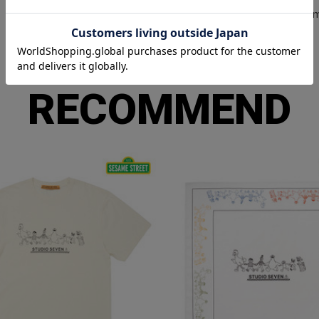
Free
13c
RECOMMEND