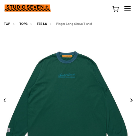
TOP
TOPS
TEE LS
Ringer Long Sleeve T-shirt