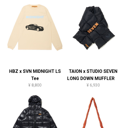
HBZ x SVN MIDNIGHT LS
TAION x STUDIO SEVEN
Tee
LONG DOWN MUFFLER
¥ 8,800
¥ 6,930