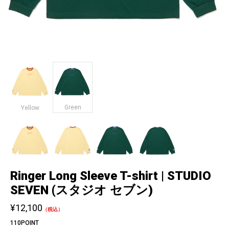
Green
Yellow
Ringer Long Sleeve T-shirt | STUDIO
SEVEN (スタジオ セブン)
¥12,100
（税込）
110POINT