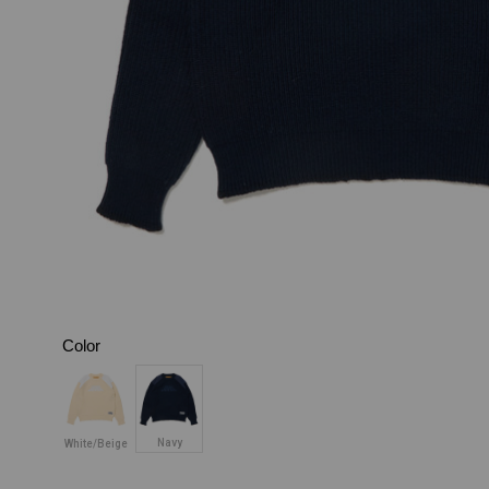
Color
Navy
White/Beige