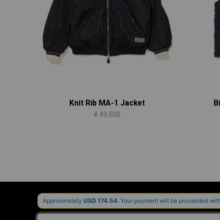
Knit Rib MA-1 Jacket
B
¥ 49,500