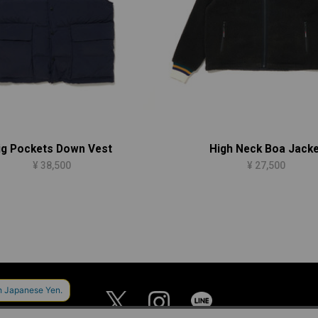
ig Pockets Down Vest
High Neck Boa Jacke
¥ 38,500
¥ 27,500