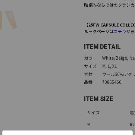
畦編みならではのクラシカ
【25FW CAPSULE COLLE
ルックページは
コチラ
から
ITEM DETAIL
カラー
White/Beige, Na
サイズ
M, L, XL
素材
ウール50%アクリ
品番
70865466
ITEM SIZE
サイズ
着
M
6