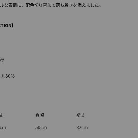
ルな表情に、配色切り替えで落ち着きを添えました。
CTION】
vy
ル50%
丈
身幅
裄丈
2cm
50cm
82cm