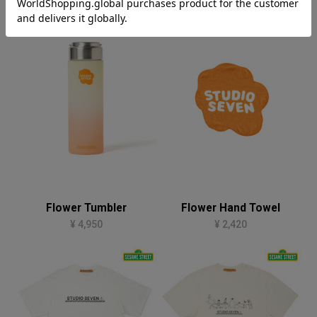
RECOMMEND
Flower Tumbler
Flower Hand Towel
¥ 4,950
¥ 2,420