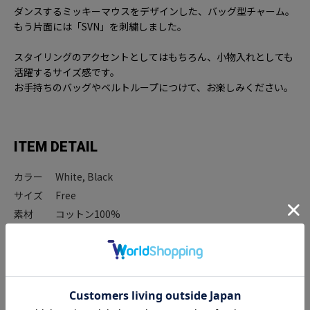
ダンスするミッキーマウスをデザインした、バッグ型チャーム。
もう片面には「SVN」を刺繍しました。
スタイリングのアクセントとしてはもちろん、小物入れとしても
活躍するサイズ感です。
お手持ちのバッグやベルトループにつけて、お楽しみください。
ITEM DETAIL
カラー
White, Black
サイズ
Free
素材
コットン100%
品番
70865480