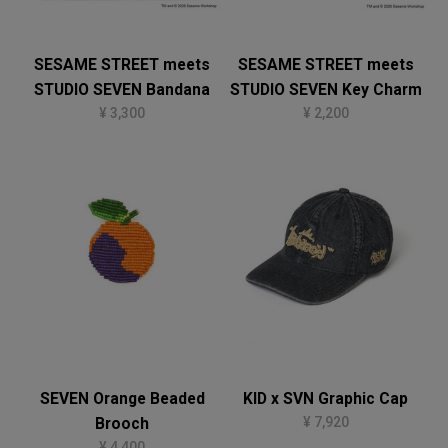
SESAME STREET meets
SESAME STREET meets
STUDIO SEVEN Bandana
STUDIO SEVEN Key Charm
¥ 3,300
¥ 2,200
SEVEN Orange Beaded
KID x SVN Graphic Cap
¥ 7,920
Brooch
¥ 4,400