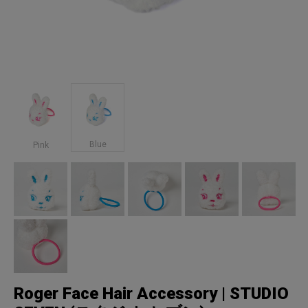
Blue
Pink
Roger Face Hair Accessory | STUDIO