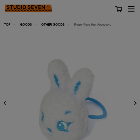
TOP
GOODS
OTHER GOODS
Roger Face Hair Accessory