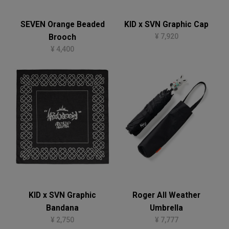
SEVEN Orange Beaded
KID x SVN Graphic Cap
¥ 7,920
Brooch
¥ 4,400
KID x SVN Graphic
Roger All Weather
Bandana
Umbrella
¥ 2,750
¥ 7,777