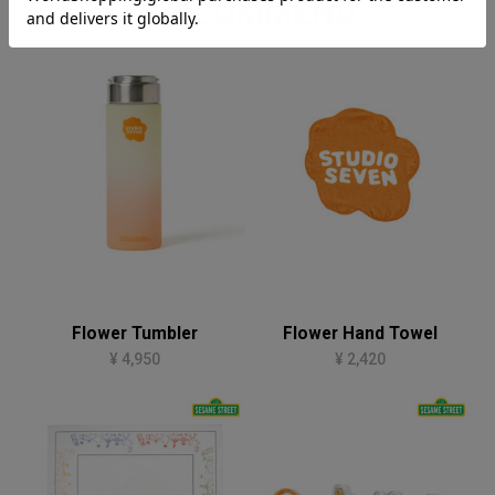
RECOMMEND
Flower Tumbler
Flower Hand Towel
¥ 4,950
¥ 2,420