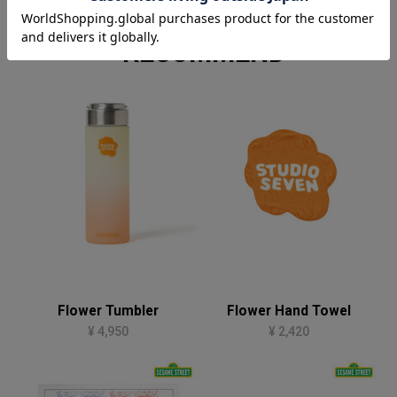
RECOMMEND
Flower Tumbler
Flower Hand Towel
¥ 4,950
¥ 2,420