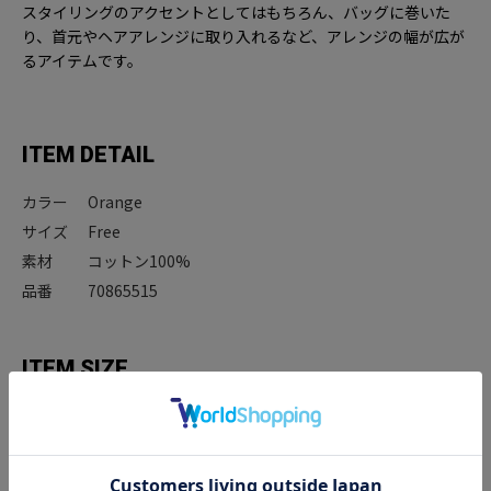
スタイリングのアクセントとしてはもちろん、バッグに巻いた
り、首元やヘアアレンジに取り入れるなど、アレンジの幅が広が
るアイテムです。
ITEM DETAIL
カラー
Orange
サイズ
Free
素材
コットン100%
品番
70865515
ITEM SIZE
サイズ
サイズ
Free
53cm×53cm