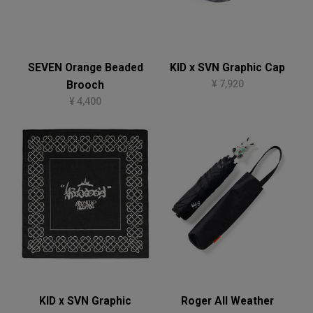
SEVEN Orange Beaded
KID x SVN Graphic Cap
¥ 7,920
Brooch
¥ 4,400
KID x SVN Graphic
Roger All Weather