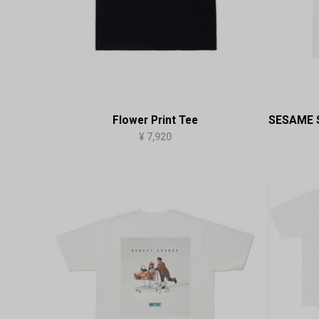
Flower Print Tee
SESAME 
¥ 7,920