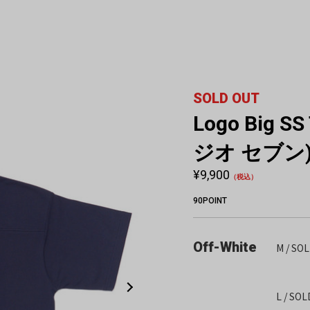
SOLD OUT
Logo Big S
ジオ セブン
¥9,900
（税込）
90POINT
Off-White
M / SO
L / SO