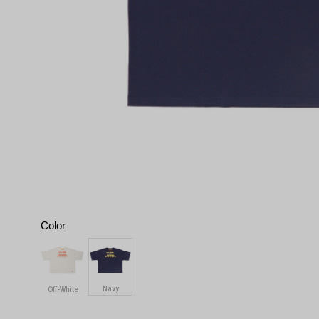
Color
Navy
Off-White