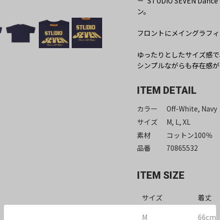
－“STUDIO SEVEN D
ン。
フロントにメイングラフィ
ゆったりとしたサイズ感で
シンプルながらも存在感が
ITEM DETAIL
カラー
Off-White, Navy
サイズ
M, L, XL
素材
コットン100％
品番
70865532
ITEM SIZE
サイズ
着丈
M
66cm