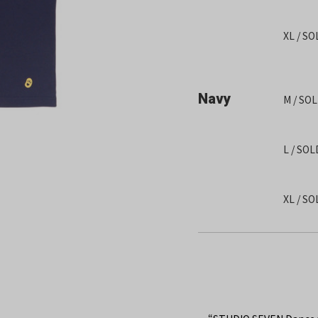
XL / S
Navy
M / SO
L / SO
XL / S