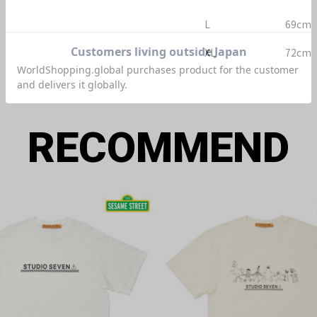
L
69cm
XL
72cm
RECOMMEND