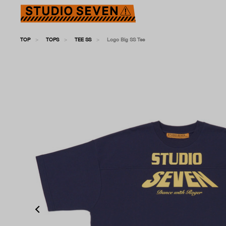
TOP
TOPS
TEE SS
Logo Big SS Tee