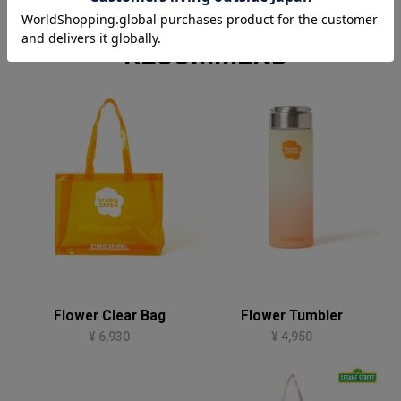
RECOMMEND
Flower Clear Bag
Flower Tumbler
¥ 6,930
¥ 4,950