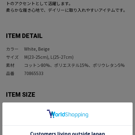
トのアクセントとして活躍します。
柔らかな履き心地で、デイリーに取り入れやすいアイテムです。
ITEM DETAIL
カラー
White, Beige
サイズ
M(23-25cm), L(25-27cm)
素材
コットン80%、ポリエステル15%、ポリウレタン5%
品番
70865533
ITEM SIZE
サイズ
高さ
M(23-25cm)
22cm
L(25-27cm)
22cm