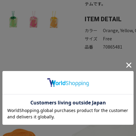
テムです。
ITEM DETAIL
カラー
Orange, Yellow, 
サイズ
Free
品番
70865481
RECOMMEND