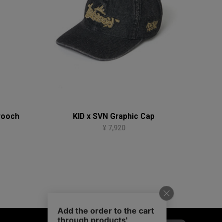
rooch
KID x SVN Graphic Cap
¥ 7,920